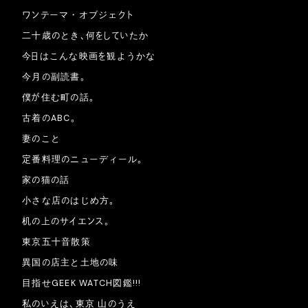
ワンテーマ・オブジェクト
二十歳のとき、何をしていたか
今日はこんな映画を観ようかな
今月の副読書。
僕が住む町の話。
古着のABC。
妻のこと
定番料理のニューディール。
家の猫の話
小さな店のはじめ方。
机の上のサイエンス。
東京五十音散策
異国の店主と土地の味
目指せGEEK WATCH図鑑!!!
私のいえは、東京 山のうえ