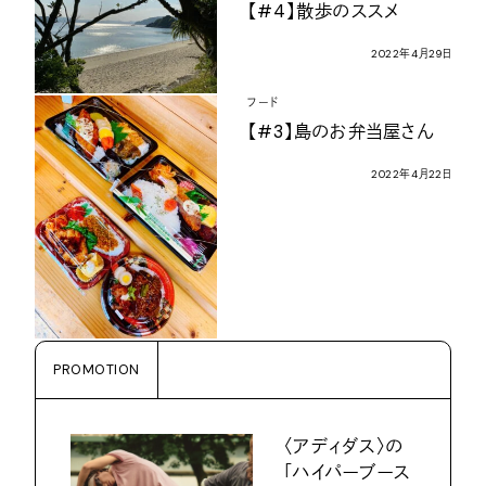
【
#4
】散歩のススメ
2022
年
4
月
29
日
フード
【
#3
】島のお弁当屋さん
2022
年
4
月
22
日
PROMOTION
〈アディダス〉の
「ハイパーブース