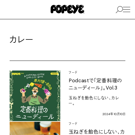
カレー
フード
Podcast
で「定番料理の
ニューディール」。
Vol.3
玉ねぎを飴色にしない、カレ
ー。
2024
年
10
月
10
日
フード
玉ねぎを飴色にしない、カ