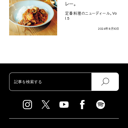
レー。
定番料理のニューディール。
Vo
l.5
2024
年
8
月
10
日