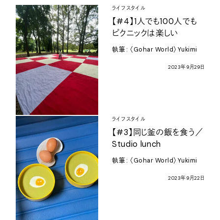
ライフスタイル
【
#4
】
1
人でも
100
人でも
ピクニックは楽しい
執筆
:
〈
Gohar World
〉
Yukimi
2023
年
9
月
29
日
ライフスタイル
【
#3
】同じ釜の飯を食う／
Studio lunch
執筆
:
〈
Gohar World
〉
Yukimi
2023
年
9
月
22
日