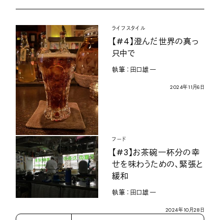
ライフスタイル
【
#4
】澄んだ世界の真っ
只中で
執筆：田口雄一
2024
年
11
月
6
日
フード
【
#3
】お茶碗一杯分の幸
せを味わうための、緊張と
緩和
執筆：田口雄一
2024
年
10
月
28
日