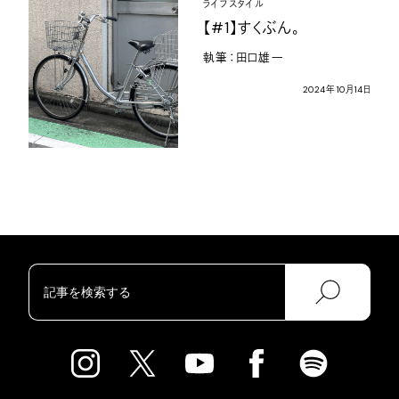
ライフスタイル
【
#1
】すくぶん。
執筆：田口雄一
2024
年
10
月
14
日