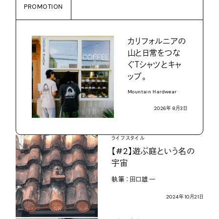
PROMOTION
カリフォルニアの
山と日常をつな
ぐ
Ｔ
シャツとキャ
ップ。
Mountain Hardwear
2026
年
8
月
3
日
ライフスタイル
【
#2
】遊ぶ庭という名の
宇宙
執筆：田口雄一
2024
年
10
月
21
日