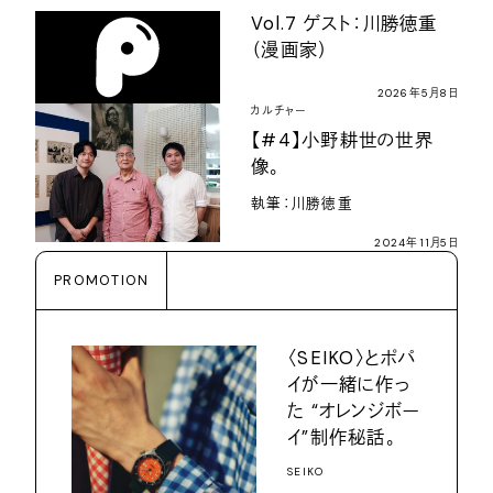
Vol.7 ゲスト：川勝徳重
（漫画家）
2026年5月8日
カルチャー
【#4】小野耕世の世界
像。
執筆：川勝徳重
2024年11月5日
PROMOTION
〈SEIKO〉とポパ
イが一緒に作っ
た “オレンジボー
イ”制作秘話。
SEIKO