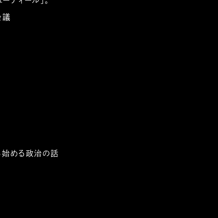
ューディール」。
会議
ら始める政治の話