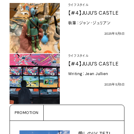
ライフスタイル
【
#4
】
JUJU’S CASTLE
執筆：ジャン・ジュリアン
2025
年
5
月
5
日
ライフスタイル
【
#4
】
JUJU’S CASTLE
Writing
：
Jean Jullien
2025
年
5
月
5
日
PROMOTION
愛しの
LV TETI