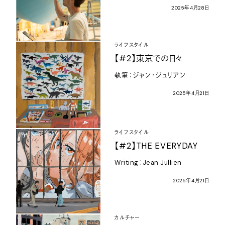
2025
年
4
月
28
日
ライフスタイル
【
#2
】東京での日々
執筆：ジャン・ジュリアン
2025
年
4
月
21
日
ライフスタイル
【
#2
】
THE EVERYDAY
Writing
：
Jean Jullien
2025
年
4
月
21
日
カルチャー