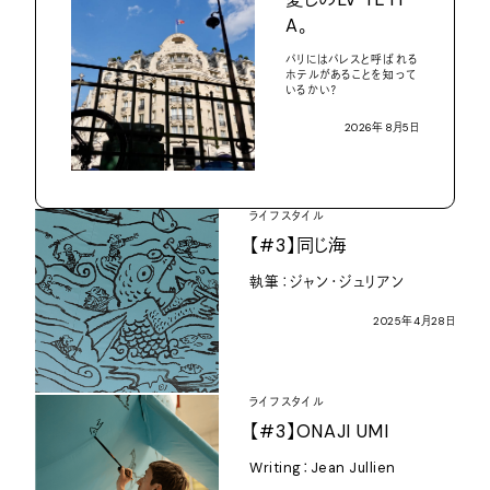
A
。
パリにはパレスと呼ばれる
ホテルがあることを知って
いるかい？
2026
年
8
月
5
日
ライフスタイル
【
#3
】同じ海
執筆：ジャン・ジュリアン
2025
年
4
月
28
日
ライフスタイル
【
#3
】
ONAJI UMI
Writing
：
Jean Jullien