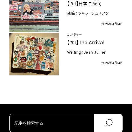
【
#1
】日本に来て
執筆：ジャン・ジュリアン
2025
年
4
月
14
日
カルチャー
【
#1
】
The Arrival
Writing
：
Jean Jullien
2025
年
4
月
14
日