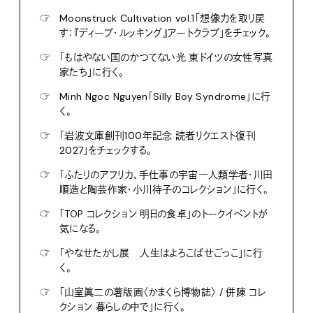
☞
Moonstruck Cultivation vol.1「想像力を取り戻
す：『ディープ・ルッキング』アートクラブ」をチェック。
☞
「もはやない国のかつてない光 東ドイツの女性写真
家たち」に行く。
☞
Minh Ngoc Nguyen「Silly Boy Syndrome」に行
く。
☞
「岩波文庫創刊100年記念 読者リクエスト復刊
2027」をチェックする。
☞
「ふたりのアフリカ、手仕事の宇宙―人類学者・川田
順造と陶芸作家・小川待子のコレクション」に行く。
☞
「TOP コレクション 明日の食卓」のトークイベントが
気になる。
☞
「やなせたかし展 人生はよろこばせごっこ」に行
く。
☞
「山室眞二の薯版画〈かまくら博物誌〉 / 併陳 コレ
クション 暮らしの中で」に行く。