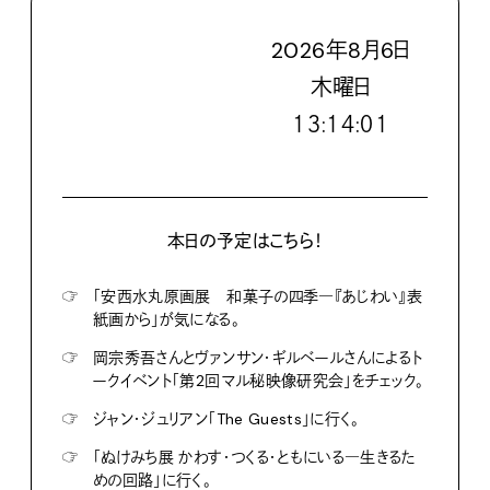
2026
年
8
月
6
日
木
曜日
１３:１４:０３
本日の予定はこちら！
☞
「安西水丸原画展 和菓子の四季―『あじわい』表
紙画から」が気になる。
☞
岡宗秀吾さんとヴァンサン・ギルベールさんによるト
ークイベント「第2回マル秘映像研究会」をチェック。
☞
ジャン・ジュリアン「The Guests」に行く。
☞
「ぬけみち展 かわす・つくる・ともにいる―生きるた
めの回路」に行く。