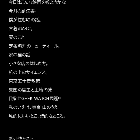
今日はこんな映画を観ようかな
今月の副読書。
僕が住む町の話。
古着のABC。
妻のこと
定番料理のニューディール。
家の猫の話
小さな店のはじめ方。
机の上のサイエンス。
東京五十音散策
異国の店主と土地の味
目指せGEEK WATCH図鑑!!!
私のいえは、東京 山のうえ
私的にいいとこ、詩的なところ。
ポッドキャスト