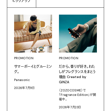
ピックアップ
PROMOTION
PROMOTION
PRO
サマーボーイとグルーミン
だから、香りが好き。わた
〈ア
グ。
しがフレグランスをまとう
ブー
理由 Created by
て、走
Panasonic
GINZA
adid
2026年7月9日
〈ZOZOCOSME〉で
202
「Fragrance Edition」が開
催中。
2026年7月23日